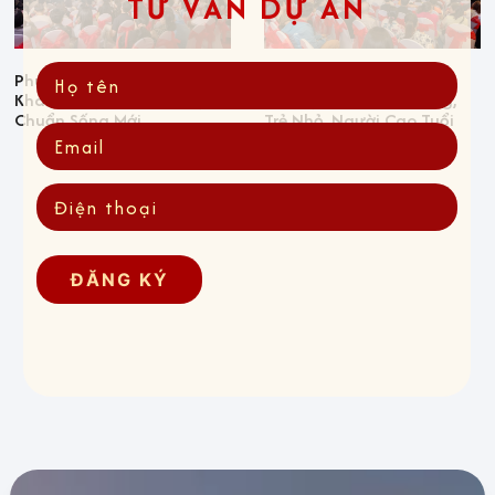
TƯ VẤN DỰ ÁN
Phú Mỹ Hưng Harmonie:
Phú Mỹ Hưng Harmonie
Khai Mở Vận Khí, Kiến Tạo
Phù Hợp Giới Văn Phòng,
Chuẩn Sống Mới
Trẻ Nhỏ, Người Cao Tuổi
Thế Nào?