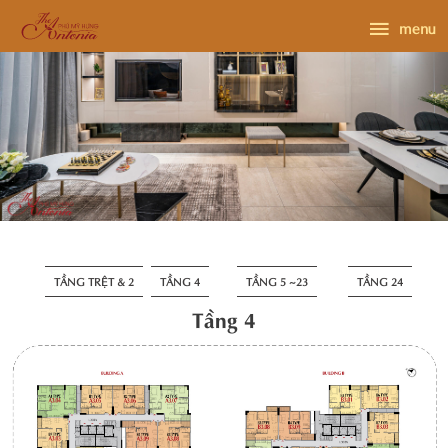
Skip
menu
menu
to
content
TẦNG TRỆT & 2
TẦNG 4
TẦNG 5 ~23
TẦNG 24
Tầng 4