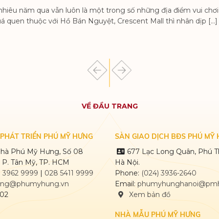
hiêu năm qua vẫn luôn là một trong số những địa điểm vui chơi
uá quen thuộc với Hồ Bán Nguyệt, Crescent Mall thì nhân dịp […]
PHÚ M
VỀ ĐẦU TRANG
PHÁT TRIỂN PHÚ MỸ HƯNG
SÀN GIAO DỊCH BĐS PHÚ MỸ 
 nhà Phú Mỹ Hưng, Số 08
677 Lạc Long Quân, Phú T
 P. Tân Mỹ, TP. HCM
Hà Nội.
) 3962 9999
|
028 5411 9999
Phone:
(024) 3936-2640
ng@phumyhung.vn
Email:
phumyhunghanoi@pmh
02
Xem bản đồ
NHÀ MẪU PHÚ MỸ HƯNG