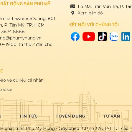
 BẤT ĐỘNG SẢN PHÚ MỸ
Lô M3, Trần Văn Trà, P. T
Xem bản đổ
òa nhà Lawrence S.Ting, 801
KẾT NỐI VỚI CHÚNG TÔI
, P. Tân Mỹ, TP. HCM
) 3874 8888
ng@phumyhung.vn
00~19:00, từ thứ 2 đến chủ
ÁC
ảo vệ dữ liệu cá nhân
Cookie
U
TIN TỨC
TUYỂN DỤNG
TƯ VẤN
 phát triển Phú Mỹ Hưng - Giấy phép ICP số 37/GP-TTDT cấp n