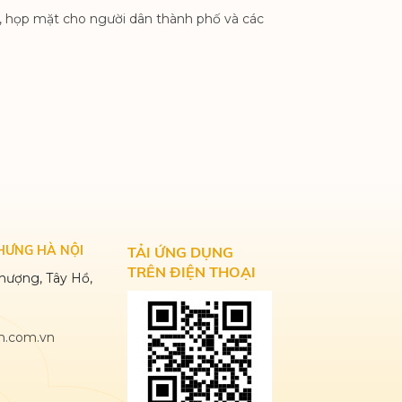
, họp mặt cho người dân thành phố và các
The Antonia là một t
Lương Bằng, mặt sau g
Ỹ HƯNG HARMONIE
HƯNG HÀ NỘI
TẢI ỨNG DỤNG
TRÊN ĐIỆN THOẠI
hượng, Tây Hồ,
.com.vn