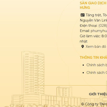
SÀN GIAO DỊCH
HƯNG
Tầng trệt, T
Nguyễn Văn Linh
Điện thoại:
(028
Email:
phumyhu
Giờ làm việc: 8:
nhật
Xem bản đồ
THÔNG TIN KH
Chính sách b
Chính sách 
GIỚI THIỆ
© Công ty TNHH