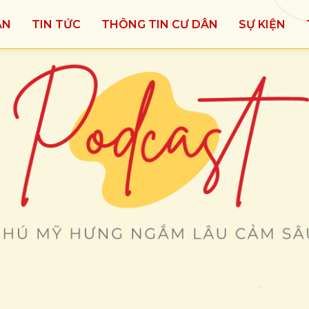
ÁN
TIN TỨC
THÔNG TIN CƯ DÂN
SỰ KIỆN