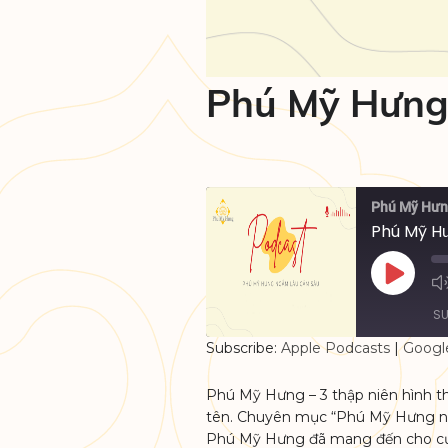
THE REGENCY
Phú Mỹ Hưng 
Phú Mỹ Hư
Phú Mỹ Hư
Play
Episode
SU
Subscribe:
Apple Podcasts
|
Googl
SHARE
Apple Podcasts
Phú Mỹ Hưng – 3 thập niên hình th
tên. Chuyên mục “Phú Mỹ Hưng ngắ
RSS FEED
LINK
Phú Mỹ Hưng đã mang đến cho cư dâ