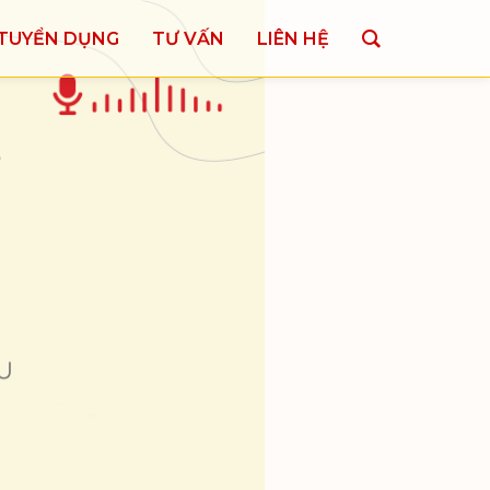
TUYỂN DỤNG
TƯ VẤN
LIÊN HỆ