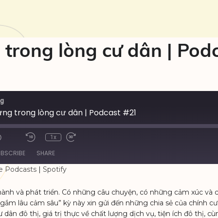
trong lòng cư dân | Pod
ng
ng trong lòng cư dân | Podcast #21
1x
BSCRIBE
SHARE
e Podcasts
|
Spotify
Google Podcasts
Spotify
ành và phát triển. Có những câu chuyện, có những cảm xúc và có
m lâu cảm sâu” kỳ này xin gửi đến những chia sẻ của chính cư 
n đô thị, giá trị thực về chất lượng dịch vụ, tiện ích đô thị,