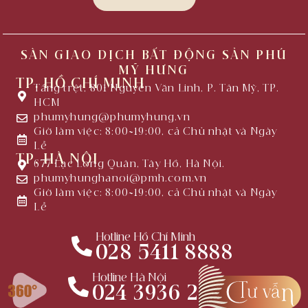
SÀN GIAO DỊCH BẤT ĐỘNG SẢN PHÚ
MỸ HƯNG
TP. HỒ CHÍ MINH
Tầng trệt, 801 Nguyễn Văn Linh, P. Tân Mỹ, TP.
HCM
phumyhung@phumyhung.vn
Giờ làm việc: 8:00~19:00, cả Chủ nhật và Ngày
Lễ
TP. HÀ NỘI
677 Lạc Long Quân, Tây Hồ, Hà Nội.
phumyhunghanoi@pmh.com.vn
Giờ làm việc: 8:00~19:00, cả Chủ nhật và Ngày
Lễ
Hotline Hồ Chí Minh
028 5411 8888
Hotline Hà Nội
024 3936 2640