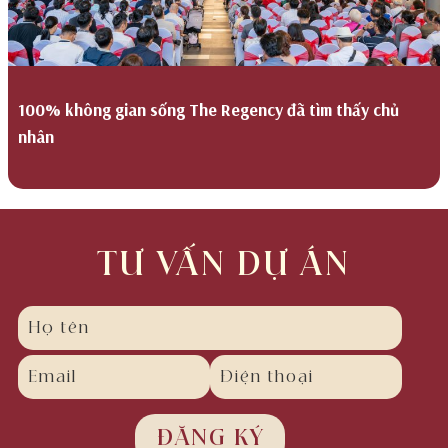
100% không gian sống The Regency đã tìm thấy chủ
nhân
TƯ VẤN DỰ ÁN
Please