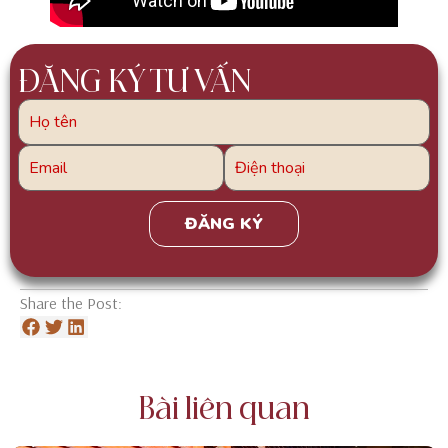
ĐĂNG KÝ TƯ VẤN
Pl
Share the Post:
Bài liên quan