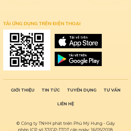
TẢI ỨNG DỤNG
TRÊN ĐIỆN THOẠI
GIỚI THIỆU
TIN TỨC
TUYỂN DỤNG
TƯ VẤN
LIÊN HỆ
© Công ty TNHH phát triển Phú Mỹ Hưng - Giấy
phép ICP số 37/GP-TTDT cấp ngày: 16/05/2018