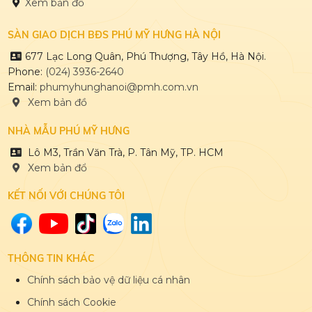
Xem bản đồ
SÀN GIAO DỊCH BĐS PHÚ MỸ HƯNG HÀ NỘI
677 Lạc Long Quân, Phú Thượng, Tây Hồ, Hà Nội.
Phone:
(024) 3936-2640
Email:
phumyhunghanoi@pmh.com.vn
Xem bản đồ
NHÀ MẪU PHÚ MỸ HƯNG
Lô M3, Trần Văn Trà, P. Tân Mỹ, TP. HCM
Xem bản đổ
KẾT NỐI VỚI CHÚNG TÔI
THÔNG TIN KHÁC
Chính sách bảo vệ dữ liệu cá nhân
Chính sách Cookie