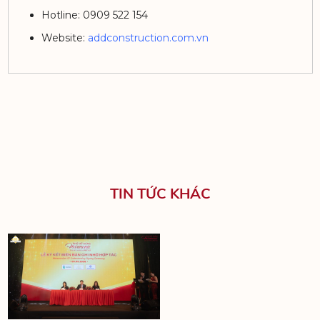
Hotline: 0909 522 154
Website:
addconstruction.com.vn
PHÚ MỸ HƯNG HARMON
CULPTURA
TIN TỨC KHÁC