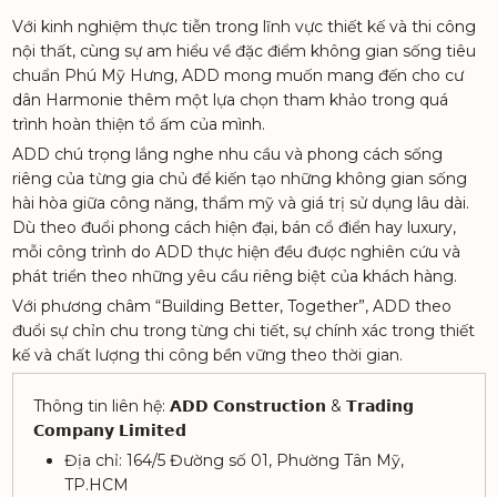
Với kinh nghiệm thực tiễn trong lĩnh vực thiết kế và thi công
nội thất, cùng sự am hiểu về đặc điểm không gian sống tiêu
chuẩn Phú Mỹ Hưng, ADD mong muốn mang đến cho cư
dân Harmonie thêm một lựa chọn tham khảo trong quá
trình hoàn thiện tổ ấm của mình.
ADD chú trọng lắng nghe nhu cầu và phong cách sống
riêng của từng gia chủ để kiến tạo những không gian sống
hài hòa giữa công năng, thẩm mỹ và giá trị sử dụng lâu dài.
Dù theo đuổi phong cách hiện đại, bán cổ điển hay luxury,
mỗi công trình do ADD thực hiện đều được nghiên cứu và
phát triển theo những yêu cầu riêng biệt của khách hàng.
Với phương châm “Building Better, Together”, ADD theo
đuổi sự chỉn chu trong từng chi tiết, sự chính xác trong thiết
kế và chất lượng thi công bền vững theo thời gian.
THE REGENCY
Thông tin liên hệ:
𝗔𝗗𝗗 𝗖𝗼𝗻𝘀𝘁𝗿𝘂𝗰𝘁𝗶𝗼𝗻 & 𝗧𝗿𝗮𝗱𝗶𝗻𝗴
𝗖𝗼𝗺𝗽𝗮𝗻𝘆 𝗟𝗶𝗺𝗶𝘁𝗲𝗱
Địa chỉ: 164/5 Đường số 01, Phường Tân Mỹ,
TP.HCM