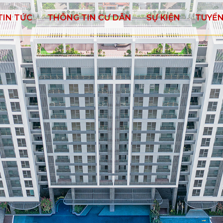
TIN TỨC
THÔNG TIN CƯ DÂN
SỰ KIỆN
TUYỂ