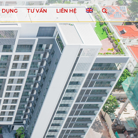
N DỤNG
TƯ VẤN
LIÊN HỆ