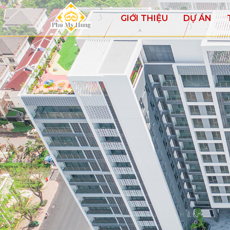
GIỚI THIỆU
DỰ ÁN