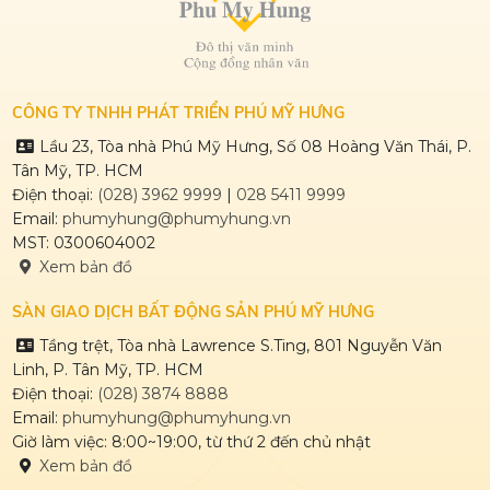
PHÚ MỸ HƯNG HARMON
CÔNG TY TNHH PHÁT TRIỂN PHÚ MỸ HƯNG
Lầu 23, Tòa nhà Phú Mỹ Hưng, Số 08 Hoàng Văn Thái, P.
Tân Mỹ, TP. HCM
Điện thoại:
(028) 3962 9999
|
028 5411 9999
Email:
phumyhung@phumyhung.vn
CULPTURA
MST: 0300604002
Xem bản đồ
SÀN GIAO DỊCH BẤT ĐỘNG SẢN PHÚ MỸ HƯNG
Tầng trệt, Tòa nhà Lawrence S.Ting, 801 Nguyễn Văn
Linh, P. Tân Mỹ, TP. HCM
Điện thoại:
(028) 3874 8888
Email:
phumyhung@phumyhung.vn
Giờ làm việc: 8:00~19:00, từ thứ 2 đến chủ nhật
Xem bản đồ