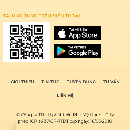
TẢI ỨNG DỤNG
TRÊN ĐIỆN THOẠI
GIỚI THIỆU
TIN TỨC
TUYỂN DỤNG
TƯ VẤN
LIÊN HỆ
© Công ty TNHH phát triển Phú Mỹ Hưng - Giấy
phép ICP số 37/GP-TTDT cấp ngày: 16/05/2018