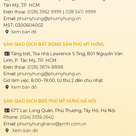
Tân Mỹ, TP. HCM
PHÚ MỸ HƯNG HARMON
Điện thoại:
(028) 3962 9999
|
028 5411 9999
Email:
phumyhung@phumyhung.vn
MST: 0300604002
Xem bản đồ
CULPTURA
SÀN GIAO DỊCH BẤT ĐỘNG SẢN PHÚ MỸ HƯNG
Tầng trệt, Tòa nhà Lawrence S.Ting, 801 Nguyễn Văn
Linh, P. Tân Mỹ, TP. HCM
Điện thoại:
(028) 3874 8888
Email:
phumyhung@phumyhung.vn
Giờ làm việc: 8:00~19:00, từ thứ 2 đến chủ nhật
Xem bản đồ
SÀN GIAO DỊCH BĐS PHÚ MỸ HƯNG HÀ NỘI
677 Lạc Long Quân, Phú Thượng, Tây Hồ, Hà Nội.
Phone:
(024) 3936-2640
Email:
phumyhunghanoi@pmh.com.vn
Xem bản đồ