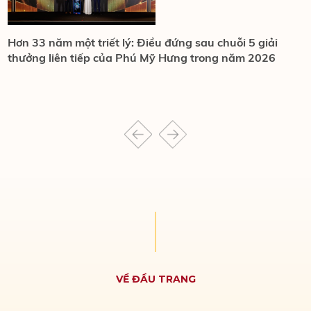
Hơn 33 năm một triết lý: Điều đứng sau chuỗi 5 giải
P
thưởng liên tiếp của Phú Mỹ Hưng trong năm 2026
PHÚ MỸ HƯNG HARMON
CULPTURA
VỀ ĐẦU TRANG