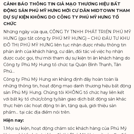
CẢNH BÁO THÔNG TIN GIẢ MẠO THƯƠNG HIỆU BẤT
ĐỘNG SẢN PHÚ MỸ HƯNG MỜI CƯ DÂN MIDTOWN THAM
DỰ SỰ KIỆN KHÔNG DO CÔNG TY PHÚ MỸ HƯNG TỔ
CHỨC
Những ngày vừa qua, CÔNG TY TNHH PHÁT TRIỂN PHÚ MỸ
HƯNG (gọi tắt công ty PHÚ MỸ HƯNG) – CHỦ ĐẦU TƯ KHU
ĐÔ THỊ PHÚ MỸ HƯNG liên tục nhận được nhiều thông tin
phản ánh của khách hàng, cư dân, đối tác về việc họ nhận
được cuộc gọi, thư mời tham dự sự kiện tri ân khách hàng do
Công ty Phú Mỹ Hưng tổ chức tại Quận Bình Thạnh, Tân
Phú…
Công ty Phú Mỹ Hưng xin khẳng định đây hoàn toàn là
những thông tin, hoạt động mạo danh thương hiệu bất động
sản Phú Mỹ Hưng. Chúng tôi KHÔNG tổ chức hay liên kết
với bất kỳ tổ chức/công ty/sàn giao dịch bất động sản khác
thực hiện các hoạt động tri ân, tặng quà, giới thiệu sản
phẩm… tại các địa điểm nói trên.
Hiện nay:
1.Mọi sự kiện, hoạt động chăm sóc khách hàng của Phú Mỹ