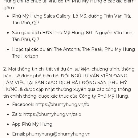
Hưng chỉ tổ chức tại khu đô thị Phú Mỹ Hưng ở các địa điểm
gồm:
Phú Mỹ Hưng Sales Gallery: Lô M3, đường Trần Văn Trà,
Tân Phú, Q.7
Sàn giao dịch BĐS Phú Mỹ Hưng: 801 Nguyễn Văn Linh,
Tân Phú, Q.7
Hoặc tại các dự án: The Antonia, The Peak, Phu My Hung
The Horizon
2. Mọi thông tin chi tiết về dự án, sự kiện, chương trình, thông
báo… sẽ được phổ biến bởi ĐỘI NGŨ TƯ VẤN VIÊN ĐANG
LÀM VIỆC TẠI SÀN GIAO DỊCH BẤT ĐỘNG SẢN PHÚ MỸ
HƯNG, & được cập nhật thường xuyên qua các cổng thông
tin chính thống, được xác thực của Công ty Phú Mỹ Hưng.
Facebook:
https://phumyhung.vn/fb
Zalo:
https://phumyhung.vn/zalo
App Phú Mỹ Hưng
Email:
phumyhung@phumyhung.vn