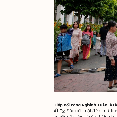
Tiếp nối cổng Nghinh Xuân là tâ
Ất Tỵ.
Đặc biệt, một điểm mới tr
nghiệm độc đáo với AR (tương tác t