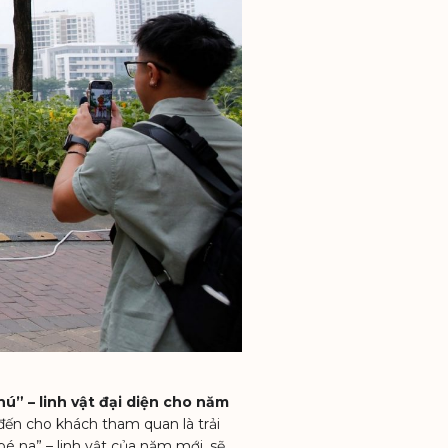
Ỹ HƯNG HARMONIE
ú” – linh vật đại diện cho năm
n cho khách tham quan là trải
é na” – linh vật của năm mới, sẽ