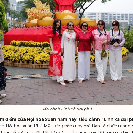
PHÚ M
Tiểu cảnh Linh xà đại phú
m điểm của Hội hoa xuân năm nay, tiểu cảnh “Linh xà đại ph
ong Hội hoa xuân Phú Mỹ Hưng năm nay mà Ban tổ chức mang đế
hực tế ảo) Linh vật Tết 2025. Chỉ cần quét mã QR trên poster, “b