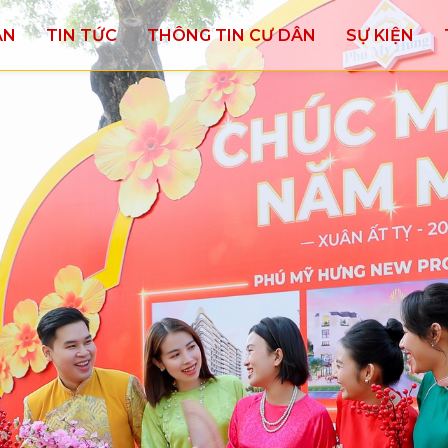
ÁN
TIN TỨC
THÔNG TIN CƯ DÂN
SỰ KIỆN