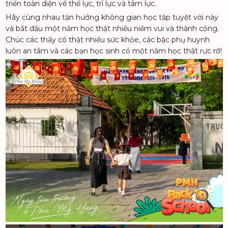
triển toàn diện về thể lực, trí lực và tâm lực.
Hãy cùng nhau tận hưởng không gian học tập tuyệt vời này
và bắt đầu một năm học thật nhiều niềm vui và thành công.
Chúc các thầy cô thật nhiều sức khỏe, các bậc phụ huynh
luôn an tâm và các bạn học sinh có một năm học thật rực rỡ!