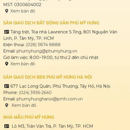
MST: 0300604002
Xem bản đồ
SÀN GIAO DỊCH BẤT ĐỘNG SẢN PHÚ MỸ HƯNG
Tầng trệt, Tòa nhà Lawrence S.Ting, 801 Nguyễn Văn
Linh, P. Tân Mỹ, TP. HCM
Điện thoại:
(028) 3874 8888
Email:
phumyhung@phumyhung.vn
Giờ làm việc: 8:00~19:00, từ thứ 2 đến chủ nhật
Xem bản đồ
SÀN GIAO DỊCH BĐS PHÚ MỸ HƯNG HÀ NỘI
677 Lạc Long Quân, Phú Thượng, Tây Hồ, Hà Nội.
Phone:
(024) 3936-2640
Email:
phumyhunghanoi@pmh.com.vn
Xem bản đồ
NHÀ MẪU PHÚ MỸ HƯNG
Lô M3, Trần Văn Trà, P. Tân Mỹ, TP. HCM