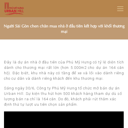
Người Sài Gòn chen chân mua nhà ở đầu tiên kết hợp với khối thương
mại
Đây là dự án nhà ở đầu tiên của Phú Mỹ Hưng có tỷ lệ diện tích
dành cho thương mại rất lớn (hơn 5.000m2 cho dự án 164 căn
hộ). Đặc biệt, khu nhà này có tầng để xe và lối vào dành riêng
cho cư dân và dành riêng khách đến khu thương mại.
Sáng ngày 30/6, Công ty Phú Mỹ Hưng tổ chức mở bán dự án
Urban Hill. Sự kiện thu hút hơn 500 khách hàng tham dự dù số
lượng bán ra chỉ là 164 căn. Do đó, khách phải rút thăm xác
định thứ tự lượt ưu tiên chọn sản phẩm.