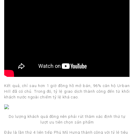
Kết quả, chỉ sau hơn 1 giờ đồng hồ mở bán, 96% căn hộ Urban
Hill đã có chủ. Trong đó, tỷ lệ giao dịch thành công đến từ khối
khách nước ngoài chiếm tỷ lệ khá cao.
Do lượng khách quá đông nên phải rút thăm xác định thứ tự
lượt ưu tiên chọn sản phẩm
Đây là lần thứ 4 liên tiếp Phú Mỹ Hưng thành công với tỷ lệ tiêu