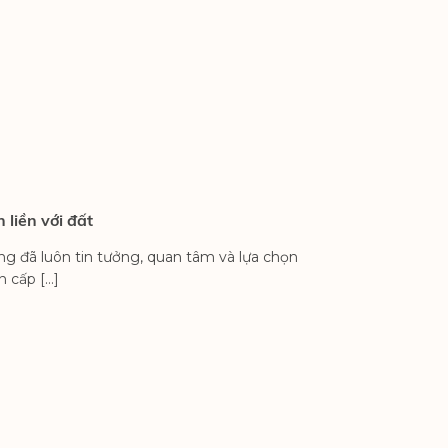
liền với đất
Thông báo: Cập nh
 đã luôn tin tưởng, quan tâm và lựa chọn
Nhằm nâng cao chất 
n cấp […]
trọng thông báo về v