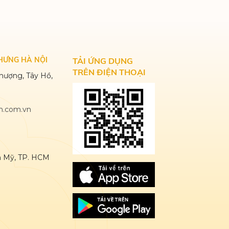
HƯNG HÀ NỘI
TẢI ỨNG DỤNG
TRÊN ĐIỆN THOẠI
hượng, Tây Hồ,
.com.vn
ân Mỹ, TP. HCM