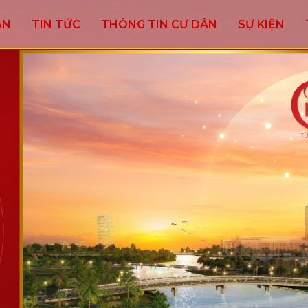
ÁN
TIN TỨC
THÔNG TIN CƯ DÂN
SỰ KIỆN