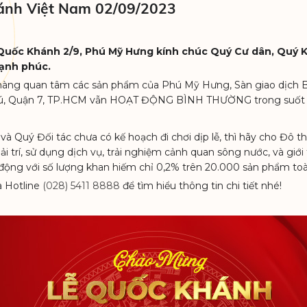
ánh Việt Nam 02/09/2023
Quốc Khánh 2/9, Phú Mỹ Hưng kính chúc Quý Cư dân, Quý K
hạnh phúc.
ch hàng quan tâm các sản phẩm của Phú Mỹ Hưng, Sàn giao dịc
ú, Quận 7, TP.HCM vẫn HOẠT ĐỘNG BÌNH THƯỜNG trong suốt n
à Quý Đối tác chưa có kế hoạch đi chơi dịp lễ, thì hãy cho Đô
ải trí, sử dụng dịch vụ, trải nghiệm cảnh quan sông nước, và giới
t động với số lượng khan hiếm chỉ 0,2% trên 20.000 sản phẩm to
a Hotline
(028) 5411 8888
để tìm hiểu thông tin chi tiết nhé!