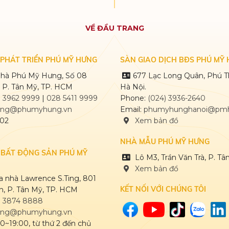
VỀ ĐẦU TRANG
PHÁT TRIỂN PHÚ MỸ HƯNG
SÀN GIAO DỊCH BĐS PHÚ MỸ 
 nhà Phú Mỹ Hưng, Số 08
677 Lạc Long Quân, Phú T
 P. Tân Mỹ, TP. HCM
Hà Nội.
) 3962 9999
|
028 5411 9999
Phone:
(024) 3936-2640
ng@phumyhung.vn
Email:
phumyhunghanoi@pmh
02
Xem bản đồ
NHÀ MẪU PHÚ MỸ HƯNG
 BẤT ĐỘNG SẢN PHÚ MỸ
Lô M3, Trần Văn Trà, P. T
Xem bản đổ
òa nhà Lawrence S.Ting, 801
KẾT NỐI VỚI CHÚNG TÔI
, P. Tân Mỹ, TP. HCM
) 3874 8888
ng@phumyhung.vn
00~19:00, từ thứ 2 đến chủ