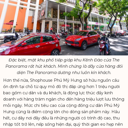
Đặc biệt, mặt khu phố tiếp giáp khu Kênh Đào của The
Panorama rất hút khách. Minh chứng là dãy cửa hàng đối
diện The Panorama dường như luôn kín khách.
Hơn thế nữa, Shophouse Phú Mỹ Hưng sở hữu nguồn cầu
ổn định tại chỗ từ quy mô đô thị đáp ứng hơn 1 triệu người
THE REGENCY
bao gồm cư dân và du khách, là động lực thúc đẩy kinh
doanh với hàng trăm ngàn cho đến hàng triệu lượt lưu thông
mỗi ngày. Mức chi tiêu cao của cộng đồng cư dân Phú Mỹ
Hưng cũng là điểm cộng lớn cho dòng sản phẩm này. Hầu
hết, cư dây nơi đây đều là những người có trình độ cao, thu
nhập tốt trở lên, nếp sống hiện đại, quỹ thời gian eo hẹp nên