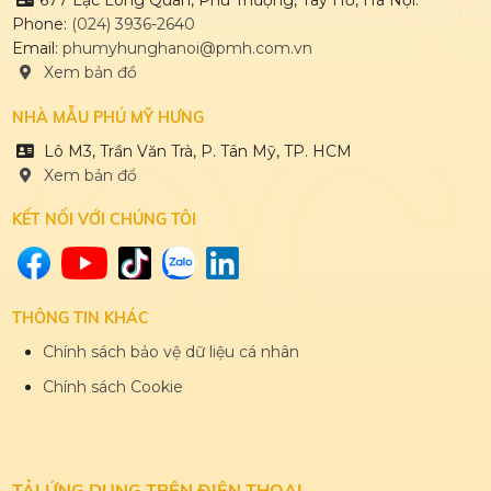
Phone:
(024) 3936-2640
Email:
phumyhunghanoi@pmh.com.vn
Xem bản đồ
NHÀ MẪU PHÚ MỸ HƯNG
Lô M3, Trần Văn Trà, P. Tân Mỹ, TP. HCM
Xem bản đổ
KẾT NỐI VỚI CHÚNG TÔI
THÔNG TIN KHÁC
Chính sách bảo vệ dữ liệu cá nhân
Chính sách Cookie
TẢI ỨNG DỤNG
TRÊN ĐIỆN THOẠI