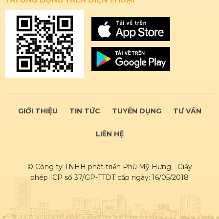
GIỚI THIỆU
TIN TỨC
TUYỂN DỤNG
TƯ VẤN
LIÊN HỆ
© Công ty TNHH phát triển Phú Mỹ Hưng - Giấy
phép ICP số 37/GP-TTDT cấp ngày: 16/05/2018