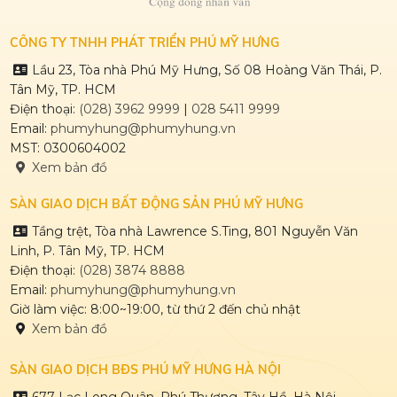
CÔNG TY TNHH PHÁT TRIỂN PHÚ MỸ HƯNG
Lầu 23, Tòa nhà Phú Mỹ Hưng, Số 08 Hoàng Văn Thái, P.
Tân Mỹ, TP. HCM
Điện thoại:
(028) 3962 9999
|
028 5411 9999
Email:
phumyhung@phumyhung.vn
MST: 0300604002
Xem bản đồ
SÀN GIAO DỊCH BẤT ĐỘNG SẢN PHÚ MỸ HƯNG
Tầng trệt, Tòa nhà Lawrence S.Ting, 801 Nguyễn Văn
Linh, P. Tân Mỹ, TP. HCM
Điện thoại:
(028) 3874 8888
Email:
phumyhung@phumyhung.vn
Giờ làm việc: 8:00~19:00, từ thứ 2 đến chủ nhật
Xem bản đồ
SÀN GIAO DỊCH BĐS PHÚ MỸ HƯNG HÀ NỘI
677 Lạc Long Quân, Phú Thượng, Tây Hồ, Hà Nội.