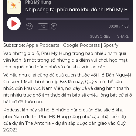
Phú Mỹ Hưng
Nhịp sống tại phía nam khu đô thị Phú Mỹ Hưng | Podcast #27
Play
1x
00:00
/
4:08
Episode
SUBSCRIBE
SHARE
Subscribe:
Apple Podcasts
|
Google Podcasts
|
Spotify
Vào những dịp lễ, Phú Mỹ Hưng trong bao nhiêu năm qua
SHARE
Apple Podcasts
Google Podcasts
vẫn luôn là một trong số những địa điểm vui chơi, họp mặt
Spotify
LINK
cho người dân thành phố và các khu vực lân cận.
RSS FEED
Và nếu như ai ai cũng đã quá quen thuộc với Hồ Bán Nguyệt,
EMBED
Crescent Mall thì nhân dịp 8/3 lần này, Quý vị có thể cân
nhắc đến khu vực Nam Viên, nơi đây đã và đang hình thành
rất nhiều trục phố ẩm thực đảm bảo sẽ chiều lòng bất cứ ai ở
bất cứ độ tuổi nào.
Podcast lần này sẽ hé lộ những hàng quán đặc sắc ở khu
phía Nam đô thị Phú Mỹ Hưng cũng như cập nhật tiến độ
của dự án The Antonia – dự án sắp được bàn giao vào Quý
2/2023.