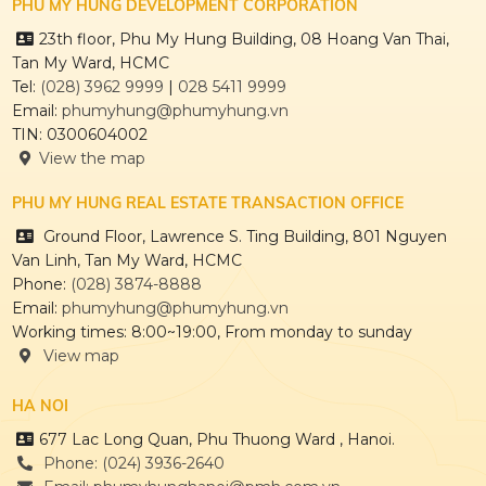
PHU MY HUNG DEVELOPMENT CORPORATION
23th floor, Phu My Hung Building, 08 Hoang Van Thai,
Tan My Ward, HCMC
Tel:
(028) 3962 9999
|
028 5411 9999
Email:
phumyhung@phumyhung.vn
TIN: 0300604002
View the map
PHU MY HUNG REAL ESTATE TRANSACTION OFFICE
Ground Floor, Lawrence S. Ting Building, 801 Nguyen
Van Linh, Tan My Ward, HCMC
Phone:
(028) 3874-8888
Email:
phumyhung@phumyhung.vn
Working times: 8:00~19:00, From monday to sunday
View map
HA NOI
677 Lac Long Quan, Phu Thuong Ward , Hanoi.
Phone: (024) 3936-2640